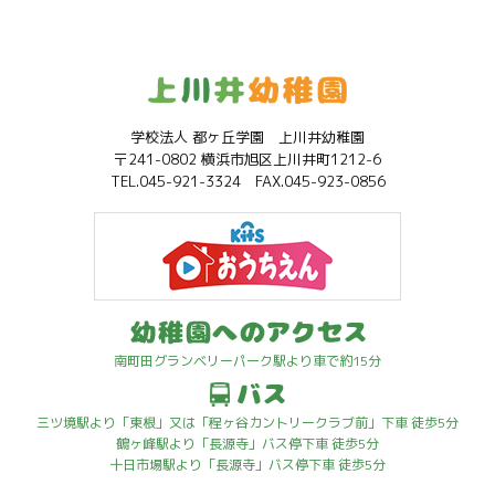
学校法人 都ヶ丘学園 上川井幼稚園
〒241-0802 横浜市旭区上川井町1212-6
TEL.045-921-3324 FAX.045-923-0856
南町田グランベリーパーク駅より車で約15分
三ツ境駅より「東根」又は「程ヶ谷カントリークラブ前」下車 徒歩5分
鶴ヶ峰駅より「長源寺」バス停下車 徒歩5分
十日市場駅より「長源寺」バス停下車 徒歩5分