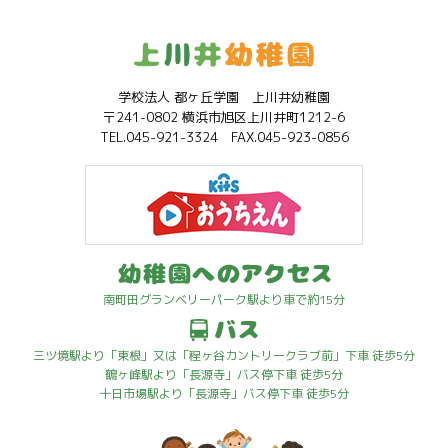
学校法人 都ヶ丘学園 上川井幼稚園
〒241-0802 横浜市旭区上川井町1212-6
TEL.045-921-3324 FAX.045-923-0856
南町田グランベリーパーク駅より車で約15分
三ツ境駅より「東根」又は「程ヶ谷カントリークラブ前」下車 徒歩5分
鶴ヶ峰駅より「長源寺」バス停下車 徒歩5分
十日市場駅より「長源寺」バス停下車 徒歩5分