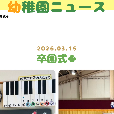
幼
稚園ニュース
園式🍀
2026.03.15
卒園式🍀