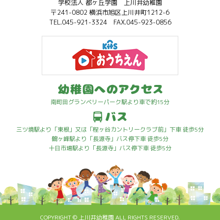
学校法人 都ヶ丘学園 上川井幼稚園
〒241-0802 横浜市旭区上川井町1212-6
TEL.045-921-3324 FAX.045-923-0856
南町田グランベリーパーク駅より車で約15分
三ツ境駅より「東根」又は「程ヶ谷カントリークラブ前」下車 徒歩5分
鶴ヶ峰駅より「長源寺」バス停下車 徒歩5分
十日市場駅より「長源寺」バス停下車 徒歩5分
COPYRIGHT ©
上川井幼稚園
ALL RIGHTS RESERVED.