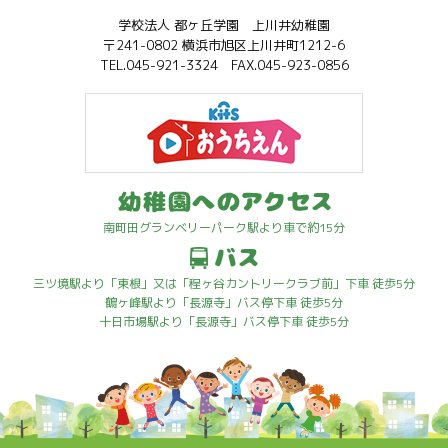
学校法人 都ヶ丘学園 上川井幼稚園
〒241-0802 横浜市旭区上川井町1212-6
TEL.045-921-3324 FAX.045-923-0856
南町田グランベリーパーク駅より車で約15分
三ツ境駅より「東根」又は「程ヶ谷カントリークラブ前」下車 徒歩5分
鶴ヶ峰駅より「長源寺」バス停下車 徒歩5分
十日市場駅より「長源寺」バス停下車 徒歩5分