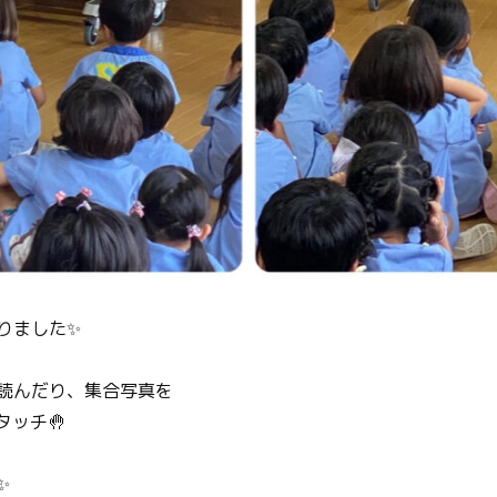
りました✨
読んだり、集合写真を
ッチ🤚
✨