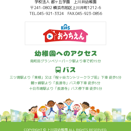
学校法人 都ヶ丘学園 上川井幼稚園
〒241-0802 横浜市旭区上川井町1212-6
TEL.045-921-3324 FAX.045-923-0856
南町田グランベリーパーク駅より車で約15分
三ツ境駅より「東根」又は「程ヶ谷カントリークラブ前」下車 徒歩5分
鶴ヶ峰駅より「長源寺」バス停下車 徒歩5分
十日市場駅より「長源寺」バス停下車 徒歩5分
COPYRIGHT ©
上川井幼稚園
ALL RIGHTS RESERVED.