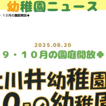
幼
稚園ニュース
・１０月の園庭開放🍀
2025.08.20
９・１０月の園庭開放🍀