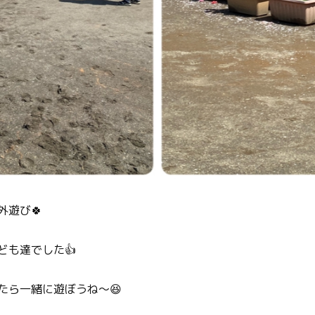
遊び🍀
ども達でした👍
たら一緒に遊ぼうね〜😆