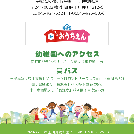
学校法人 都ヶ丘学園 上川井幼稚園
〒241-0802 横浜市旭区上川井町1212-6
TEL.045-921-3324 FAX.045-923-0856
南町田グランベリーパーク駅より車で約15分
三ツ境駅より「東根」又は「程ヶ谷カントリークラブ前」下車 徒歩5分
鶴ヶ峰駅より「長源寺」バス停下車 徒歩5分
十日市場駅より「長源寺」バス停下車 徒歩5分
COPYRIGHT ©
上川井幼稚園
ALL RIGHTS RESERVED.