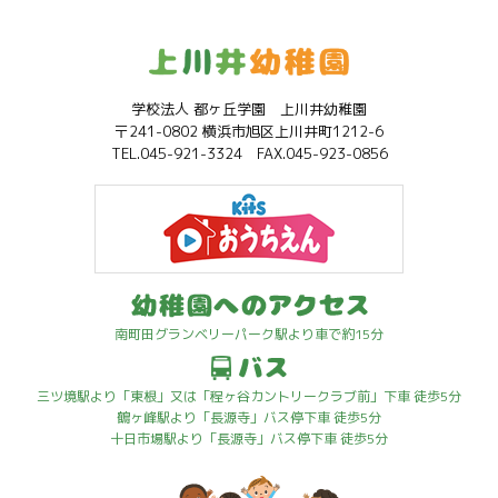
学校法人 都ヶ丘学園 上川井幼稚園
〒241-0802 横浜市旭区上川井町1212-6
TEL.045-921-3324 FAX.045-923-0856
南町田グランベリーパーク駅より車で約15分
三ツ境駅より「東根」又は「程ヶ谷カントリークラブ前」下車 徒歩5分
鶴ヶ峰駅より「長源寺」バス停下車 徒歩5分
十日市場駅より「長源寺」バス停下車 徒歩5分