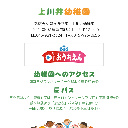
学校法人 都ヶ丘学園 上川井幼稚園
〒241-0802 横浜市旭区上川井町1212-6
TEL.045-921-3324 FAX.045-923-0856
南町田グランベリーパーク駅より車で約15分
三ツ境駅より「東根」又は「程ヶ谷カントリークラブ前」下車 徒歩5分
鶴ヶ峰駅より「長源寺」バス停下車 徒歩5分
十日市場駅より「長源寺」バス停下車 徒歩5分