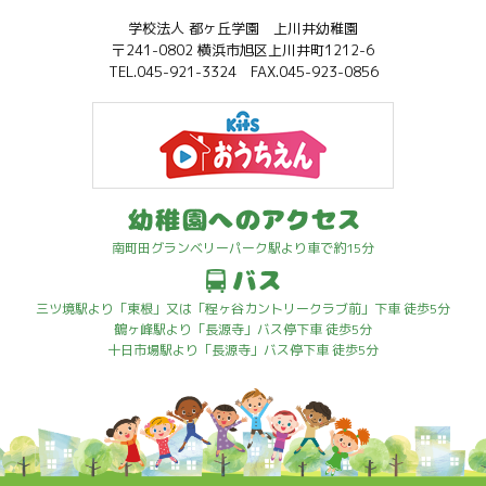
学校法人 都ヶ丘学園 上川井幼稚園
〒241-0802 横浜市旭区上川井町1212-6
TEL.045-921-3324 FAX.045-923-0856
南町田グランベリーパーク駅より車で約15分
三ツ境駅より「東根」又は「程ヶ谷カントリークラブ前」下車 徒歩5分
鶴ヶ峰駅より「長源寺」バス停下車 徒歩5分
十日市場駅より「長源寺」バス停下車 徒歩5分