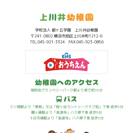
学校法人 都ヶ丘学園 上川井幼稚園
〒241-0802 横浜市旭区上川井町1212-6
TEL.045-921-3324 FAX.045-923-0856
南町田グランベリーパーク駅より車で約15分
三ツ境駅より「東根」又は「程ヶ谷カントリークラブ前」下車 徒歩5分
鶴ヶ峰駅より「長源寺」バス停下車 徒歩5分
十日市場駅より「長源寺」バス停下車 徒歩5分