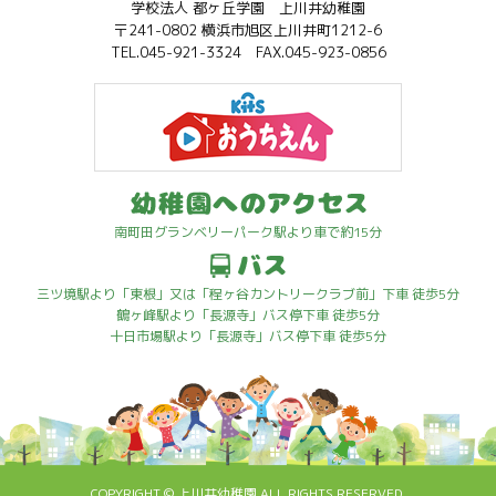
学校法人 都ヶ丘学園 上川井幼稚園
〒241-0802 横浜市旭区上川井町1212-6
TEL.045-921-3324 FAX.045-923-0856
南町田グランベリーパーク駅より車で約15分
三ツ境駅より「東根」又は「程ヶ谷カントリークラブ前」下車 徒歩5分
鶴ヶ峰駅より「長源寺」バス停下車 徒歩5分
十日市場駅より「長源寺」バス停下車 徒歩5分
COPYRIGHT ©
上川井幼稚園
ALL RIGHTS RESERVED.